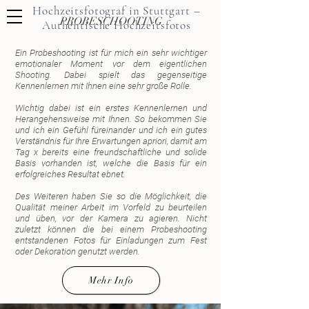
Hochzeitsfotograf in Stuttgart –
PROBESCHOOTING
Authentische Hochzeitsfotos
Ein Probeshooting ist für mich ein sehr wichtiger
emotionaler Moment vor dem eigentlichen
Shooting. Dabei spielt das gegenseitige
Kennenlernen mit Ihnen eine sehr große Rolle.
Wichtig dabei ist ein erstes Kennenlernen und
Herangehensweise mit Ihnen. So bekommen Sie
und ich ein Gefühl füreinander und ich ein gutes
Verständnis für Ihre Erwartungen apriori, damit am
Tag x bereits eine freundschaftliche und solide
Basis vorhanden ist, welche die Basis für ein
erfolgreiches Resultat ebnet.
Des Weiteren haben Sie so die Möglichkeit, die
Qualität meiner Arbeit im Vorfeld zu beurteilen
und üben, vor der Kamera zu agieren. Nicht
zuletzt können die bei einem Probeshooting
entstandenen Fotos für Einladungen zum Fest
oder Dekoration genutzt werden.
Mehr Info